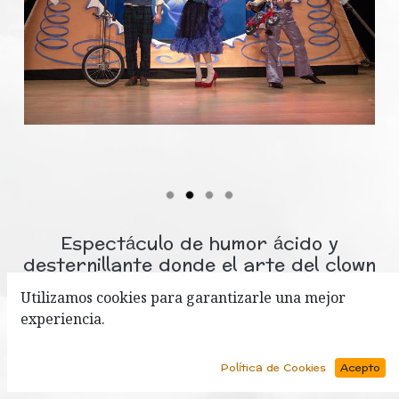
Anterior
Siguien
Espectáculo de humor ácido y
desternillante donde el arte del clown
se conjunga con canciones, raps y
Utilizamos cookies para garantizarle una mejor
técnicas de circo (malabar, equilibirsmo
experiencia.
, monociclo, minibici...)
Política de Cookies
Acepto